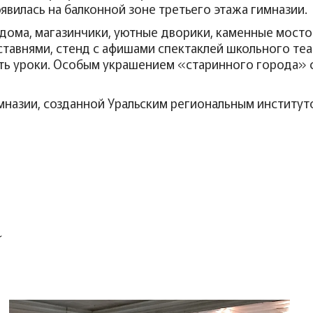
явилась на балконной зоне третьего этажа гимназии.
ома, магазинчики, уютные дворики, каменные мостов
ставнями, стенд с афишами спектаклей школьного теа
ать уроки. Особым украшением «старинного города» 
мназии, созданной Уральским региональным институт
а