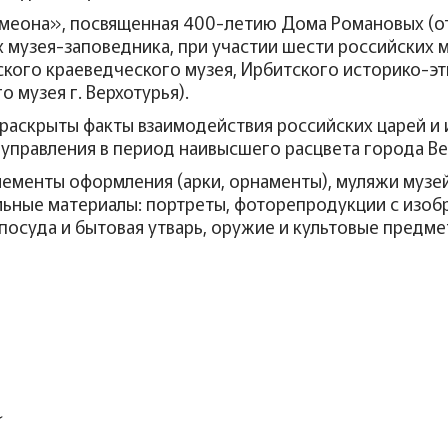
еона», посвященная 400-летию Дома Романовых (откр
х музея-заповедника, при участии шести российских 
ского краеведческого музея, Ирбитского историко-э
 музея г. Верхотурья).
скрыты факты взаимодействия российских царей и имп
управления в период наивысшего расцвета города Ве
ементы оформления (арки, орнаменты), муляжи музе
льные материалы: портреты, фоторепродукции с изоб
посуда и бытовая утварь, оружие и культовые предме
а