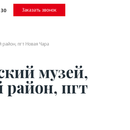
Заказать звонок
 30
 район, пгт Новая Чара
ский музей,
 район, пгт