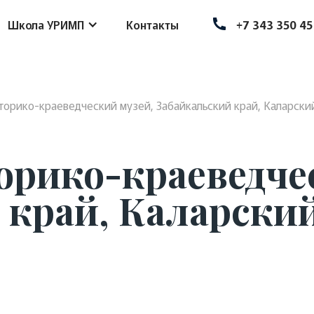
Школа УРИМП
Контакты
+7 343 350 45
торико-краеведческий музей, Забайкальский край, Каларский
орико-краеведче
край, Каларский