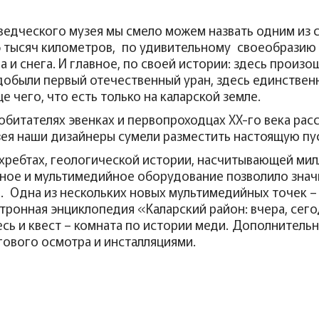
ведческого музея мы смело можем назвать одним из 
6 тысяч километров, по удивительному своеобразию
а и снега. И главное, по своей истории: здесь произ
ь добыли первый отечественный уран, здесь единстве
чего, что есть только на каларской земле.
обитателях эвенках и первопроходцах XX-го века рас
зея наши дизайнеры сумели разместить настоящую пус
 хребтах, геологической истории, насчитывающей мил
ное и мультимедийное оборудование позволило знач
Одна из нескольких новых мультимедийных точек – 
тронная энциклопедия «Каларский район: вчера, сего
есь и квест – комната по истории меди. Дополните
угового осмотра и инсталляциями.