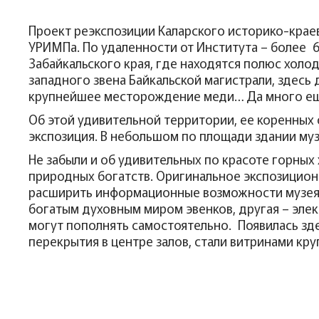
Проект реэкспозиции Каларского историко-крае
УРИМПа. По удаленности от Института – более 
Забайкальского края, где находятся полюс холод
западного звена Байкальской магистрали, здес
крупнейшее месторождение меди… Да много еще 
Об этой удивительной территории, ее коренных 
экспозиция. В небольшом по площади здании му
Не забыли и об удивительных по красоте горных
природных богатств. Оригинальное экспозицион
расширить информационные возможности музея. 
богатым духовным миром эвенков, другая – элек
могут пополнять самостоятельно. Появилась зд
перекрытия в центре залов, стали витринами кр