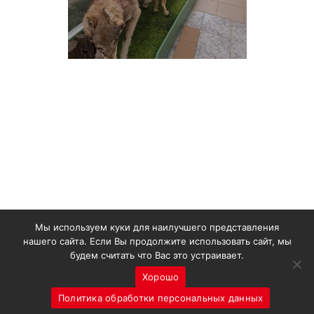
Мы используем куки для наилучшего представления
©
2006-2025, ООО «УРИМП»
нашего сайта. Если Вы продолжите использовать сайт, мы
будем считать что Вас это устраивает.
Политика обработки персональных данных
Хорошо
Сайт создан
AA agency
Политика обработки персональных данных