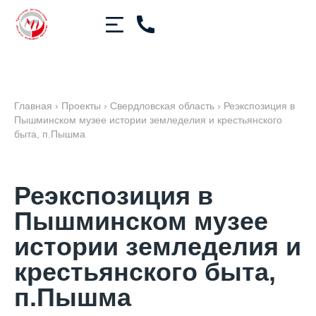
Главная
›
Проекты
›
Свердловская область
›
Реэкспозиция в
Пышминском музее истории земледелия и крестьянского
быта, п.Пышма
Реэкспозиция в
Пышминском музее
истории земледелия и
крестьянского быта,
п.Пышма