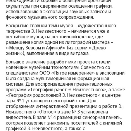
необходимости хорошего освещения бронзовой
скульптуры при сдержанном освещении графики,
использованию в экспозиции звуковых записей и
фонового музыкального сопровождения.
Раскрытие главной темы музея – художественного
творчества Э. Неизвестного – начинается уже в
вестибюле музея, на лестничной клетке, где
размещена копия одной из литографий мастера –
«Между Зевсом и Афиной» (из серии «Древо
жизни»), выполненная в виде витража.
Большое значение разработчики проекта отвели
новейшим музейным технологиям. Совместно со
специалистами ООО «Пятое измерение» в экспозиции
была создана мультимедийная информационная
система. Для воспроизведения презентационных
программ «География работ Э. Неизвестного», а также
«География родословной Э. Неизвестного» в центре
зала № 1 установлен сенсорный стол. Для
отображения интерактивной презентации о работе Э.
Неизвестного «Лотос» в зале № 3 установлена
видеостена. В зале № 4 размещена сенсорная панель,
которая позволяет знакомить посетителей с книжной
графикой Э. Неизвестного, а также с