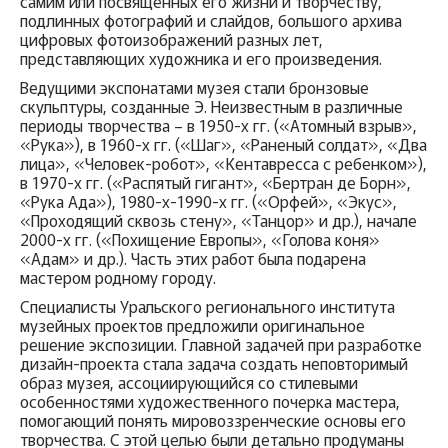
самим или посвященных его жизни и творчеству,
подлинных фотографий и слайдов, большого архива
цифровых фотоизображений разных лет,
представляющих художника и его произведения.
Ведущими экспонатами музея стали бронзовые
скульптуры, созданные Э. Неизвестным в различные
периоды творчества – в 1950-х гг. («Атомный взрыв»,
«Рука»), в 1960-х гг. («Шаг», «Раненый солдат», «Два
лица», «Человек-робот», «Кентавресса с ребенком»),
в 1970-х гг. («Распятый гигант», «Бертран де Борн»,
«Рука Ада»), 1980-х-1990-х гг. («Орфей», «Экус»,
«Проходящий сквозь стену», «Танцор» и др.), начале
2000-х гг. («Похищение Европы», «Голова коня»
«Адам» и др.). Часть этих работ была подарена
мастером родному городу.
Специалисты Уральского регионального института
музейных проектов предложили оригинальное
решение экспозиции. Главной задачей при разработке
дизайн-проекта стала задача создать неповторимый
образ музея, ассоциирующийся со стилевыми
особенностями художественного почерка мастера,
помогающий понять мировоззренческие основы его
творчества. С этой целью были детально продуманы