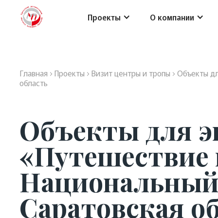
Проекты
О компании
Главная
›
Проекты
›
Визит центры и тропы
›
Объекты дл
область
Объекты для э
«Путешествие п
Национальный
Саратовская о