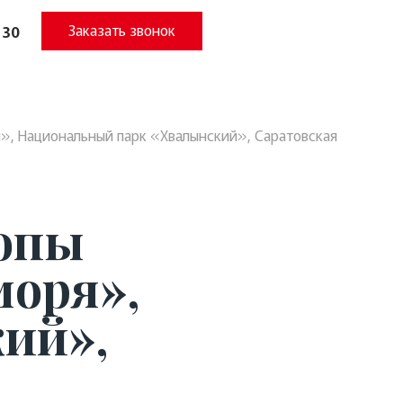
Заказать звонок
 30
», Национальный парк «Хвалынский», Саратовская
ропы
моря»,
ий»,