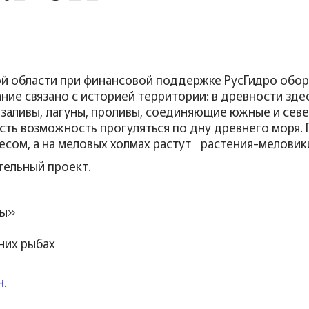
й области при финансовой поддержке РусГидро обор
ние связано с историей территории: в древности зд
 заливы, лагуны, проливы, соединяющие южные и севе
есть возможность прогуляться по дну древнего моря.
есом, а на меловых холмах растут растения-меловик
тельный проект.
ны»
них рыбах
н
.