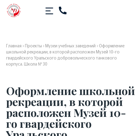
Главная
›
Проекты
›
Музеи учебных заведений
›
Оформление
школьной рекреации, в которой расположен Музей 10-го
гвардейского Уральского добровольческого танкового
корпуса. Школа № 30
Оформление школьной
рекреации, в которой
расположен Музей 10-
го гвардейского
Уральского